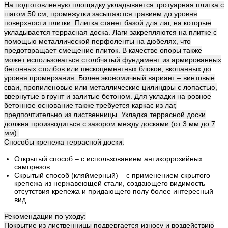
На подготовленную площадку укладывается тротуарная плитка с
шагом 50 см, промежутки засыпаются гравием до уровня
поверхности плитки. Плитка станет базой для лаг, на которые
укладывается террасная доска. Лаги закрепляются на плитке с
помощью металлической перфоленты на дюбелях, что
предотвращает смещение плиток. В качестве опоры также
может использоваться столбчатый фундамент из армированных
бетонных столбов или пескоцементных блоков, вкопанных до
уровня промерзания. Более экономичный вариант – винтовые
сваи, пропиленовые или металлические цилиндры с лопастью,
ввернутые в грунт и залитые бетоном. Для укладки на ровное
бетонное основание также требуется каркас из лаг,
предпочтительно из лиственницы. Укладка террасной доски
должна производиться с зазором между досками (от 3 мм до 7
мм).
Способы крепежа террасной доски:
Открытый способ – с использованием антикоррозийных
саморезов.
Скрытый способ (кляймерный) – с применением скрытого
крепежа из нержавеющей стали, создающего видимость
отсутствия крепежа и придающего полу более интересный
вид.
Рекомендации по уходу:
Покрытие из лиственницы подвергается износу и воздействию