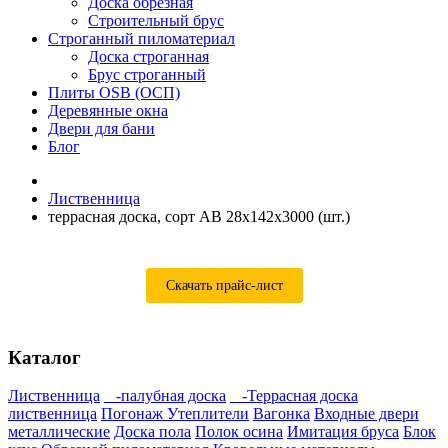
Доска обрезная
Строительный брус
Строганный пиломатериал
Доска строганная
Брус строганный
Плиты OSB (ОСП)
Деревянные окна
Двери для бани
Блог
Лиственница
террасная доска, сорт AB 28x142x3000 (шт.)
Скачать прайс-лист
Каталог
Лиственница
-палубная доска
-Террасная доска
лиственница
Погонаж
Утеплители
Вагонка
Входные двери
металлические
Доска пола
Полок осина
Имитация бруса
Блок