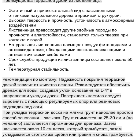
Преимущества террасной доски из лиственницы:
Эстетичный и привлекательный вид с насыщенными
оттенками натурального дерева и красивой структурой.
Высокая твердость и прочность, устойчивость к атмосферным
воздействиям.
Лиственница превосходит другие хвойные породы по
прочности и влагостойкости, становится только тверже при
контакте с водой.
Натуральная лиственница насыщает воздух фитонцидами и
антиоксидантами, обладающими восстанавливающими и
антисептическими свойствами.
Срок службы продукции из лиственницы составляет около 50
лет.
Температурная стабильность.
Рекомендации по монтажу: Надежность покрытия террасной
доской зависит от качества основы. Рекомендуется обеспечить
дренаж для воды, создавая уклон основания на 1-4° в
направлении укладки досок. Поверхность настила следует
выровнять с помощью регулируемых опор или резиновых
подкладок под лаги.
При укладке террасной доски на мягкий грунт наиболее простой
способ основания – засыпка. Грунт снимается на 25-30 см и (по
желанию) застилается пергамином для дренажа. Затем
насыпается около 10 см песка, который трамбуется, затем
укладывается столько же щебня или гравия и снова трамбуется.