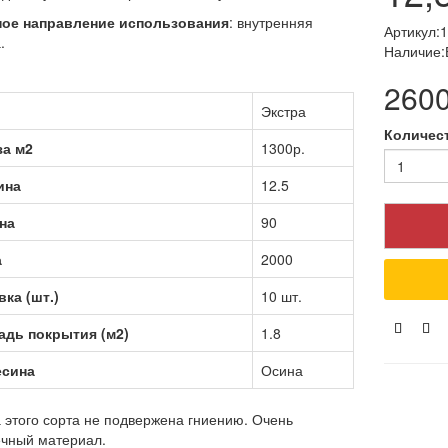
ое направление использования
: внутренняя
Артикул:
.
Наличие:
2600
Экстра
Количес
за м2
1300р.
ина
12.5
на
90
а
2000
вка (шт.)
10 шт.
дь покрытия (м2)
1.8
есина
Осина
 этого сорта не подвержена гниению. Очень
ечный материал.