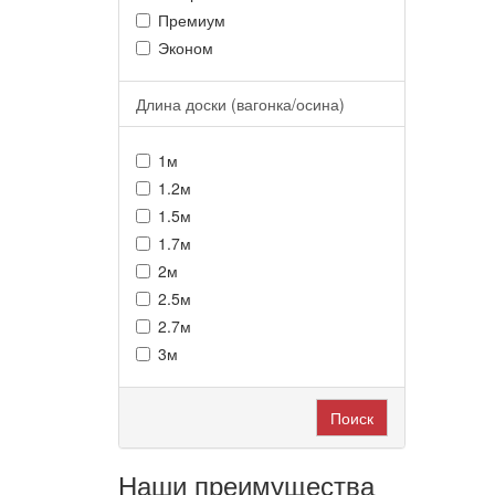
Премиум
Эконом
Длина доски (вагонка/осина)
1м
1.2м
1.5м
1.7м
2м
2.5м
2.7м
3м
Поиск
Наши преимущества